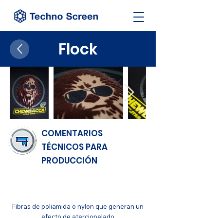
Flock
COMENTARIOS
TÉCNICOS PARA
PRODUCCIÓN
ACABADO
Fibras de poliamida o n
y
lon que generan un
efecto de aterciopelado