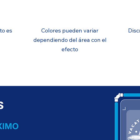
S
COLOR
to es
Colores pueden variar
Disc
a
dependiendo del área con el
efecto