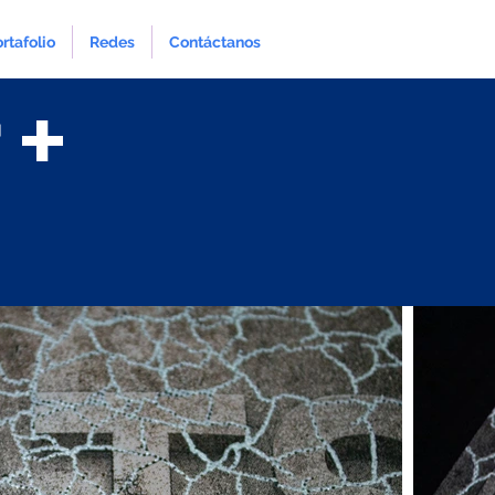
rtafolio
Redes
Contáctanos
 +