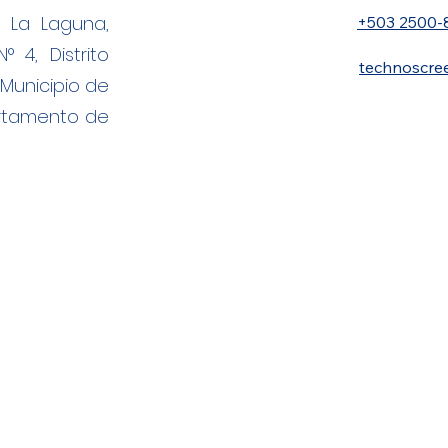
l La Laguna,
+503 2500-
° 4, Distrito
technoscre
Municipio de
artamento de