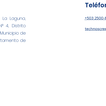
Teléfo
l La Laguna,
+503 2500-
° 4, Distrito
technoscre
Municipio de
artamento de