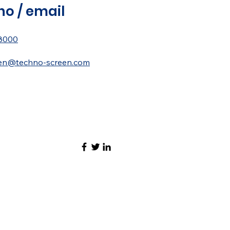
no / email
8000
en@techno-screen.com